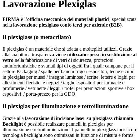
Lavorazione Plexiglas
FIRMA
è l’
officina meccanica dei materiali plastici
, specializzata
nella
lavorazione plexiglass conto terzi per aziende (B2B)
.
Il plexiglass (o metacrilato)
Il plexiglas è un materiale che si adatta a molteplici utilizzi. Grazie
alla sua ottima trasparenza viene
utilizzato spesso in sostituzione al
vetro
nella fabbricazione di vetri di sicurezza, protezioni
antinfortunistiche e svariati tipi di oggetti fra i quali: campane per il
settore Packaging / spalle per banchi frigo / espositori, teche e cubi
in plexiglas per musei / insegne luminose / scritte, lettere e loghi per
allestimenti fieristici e negozi / targhe espositori per farmacie e
profumerie / vetrinette / leggii / trofei per premiazioni sportive / box
espositivi / porta-prezzo per la GDO.
Il plexiglas per illuminazione e retroilluminazione
Grazie alla
lavorazione di incisione laser su plexiglass chiamata
Backlight
è possibile realizzare pannelli in plexiglas per
illuminazione e retroilluminazione. I pannelli in plexiglass incisi con
tecnologia backlight sono ottimizzati in funzione di misura e forma