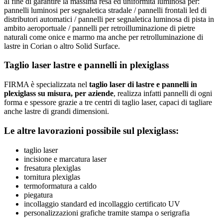
al fine di garantire la massima resa ed uniformità luminosa per:
pannelli luminosi per segnaletica stradale / pannelli frontali led di
distributori automatici / pannelli per segnaletica luminosa di pista in
ambito aeroportuale / pannelli per retroilluminazione di pietre
naturali come onice e marmo ma anche per retrolluminazione di
lastre in Corian o altro Solid Surface.
Taglio laser lastre e pannelli in plexiglass
FIRMA è specializzata nel
taglio laser di lastre e pannelli in
plexiglass su misura, per aziende
, realizza infatti pannelli di ogni
forma e spessore grazie a tre centri di taglio laser, capaci di tagliare
anche lastre di grandi dimensioni.
Le altre lavorazioni possibile sul plexiglass
:
taglio laser
incisione e marcatura laser
fresatura plexiglas
tornitura plexiglas
termoformatura a caldo
piegatura
incollaggio standard ed incollaggio certificato UV
personalizzazioni grafiche tramite stampa o serigrafia