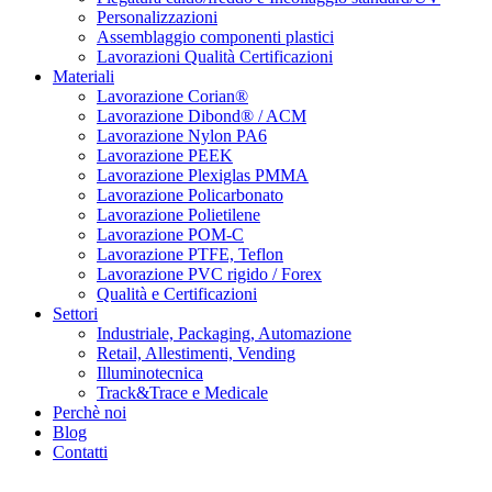
Personalizzazioni
Assemblaggio componenti plastici
Lavorazioni Qualità Certificazioni
Materiali
Lavorazione Corian®
Lavorazione Dibond® / ACM
Lavorazione Nylon PA6
Lavorazione PEEK
Lavorazione Plexiglas PMMA
Lavorazione Policarbonato
Lavorazione Polietilene
Lavorazione POM-C
Lavorazione PTFE, Teflon
Lavorazione PVC rigido / Forex
Qualità e Certificazioni
Settori
Industriale, Packaging, Automazione
Retail, Allestimenti, Vending
Illuminotecnica
Track&Trace e Medicale
Perchè noi
Blog
Contatti