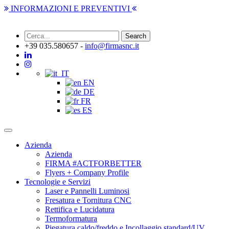
INFORMAZIONI E PREVENTIVI
+39 035.580657 -
info@firmasnc.it
IT
EN
DE
FR
ES
Toggle
navigation
Azienda
Azienda
FIRMA #ACTFORBETTER
Flyers + Company Profile
Tecnologie e Servizi
Laser e Pannelli Luminosi
Fresatura e Tornitura CNC
Rettifica e Lucidatura
Termoformatura
Piegatura caldo/freddo e Incollaggio standard/UV