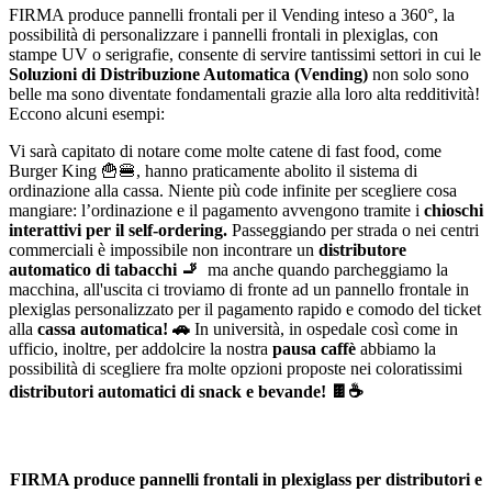
FIRMA produce pannelli frontali per il Vending inteso a 360°, la
possibilità di personalizzare i pannelli frontali in plexiglas, con
stampe UV o serigrafie, consente di servire tantissimi settori in cui le
Soluzioni di Distribuzione Automatica (Vending)
non solo sono
belle ma sono diventate fondamentali grazie alla loro alta redditività!
Eccono alcuni esempi:
Vi sarà capitato di notare come molte catene di fast food, come
Burger King
🍟
🍔
, hanno praticamente abolito il sistema di
ordinazione alla cassa. Niente più code infinite per scegliere cosa
mangiare: l’ordinazione e il pagamento avvengono tramite i
chioschi
interattivi per il self-ordering.
Passeggiando per strada o nei centri
commerciali è impossibile non incontrare un
distributore
automatico di tabacchi
🚬
ma anche quando parcheggiamo la
macchina, all'uscita ci troviamo di fronte ad un pannello frontale in
plexiglas personalizzato per il pagamento rapido e comodo del ticket
alla
cassa automatica!
🚗
In università, in ospedale così come in
ufficio, inoltre, per addolcire la nostra
pausa caffè
abbiamo la
possibilità di scegliere fra molte opzioni proposte nei coloratissimi
distributori automatici di snack e bevande! 🍫☕️
FIRMA produce pannelli frontali in plexiglass per distributori e