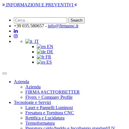
INFORMAZIONI E PREVENTIVI
+39 035.580657 -
info@firmasnc.it
IT
EN
DE
FR
ES
Toggle
navigation
Azienda
Azienda
FIRMA #ACTFORBETTER
Flyers + Company Profile
Tecnologie e Servizi
Laser e Pannelli Luminosi
Fresatura e Tornitura CNC
Rettifica e Lucidatura
Termoformatura
Piegatura caldo/freddo e Incollaggio standard/UV