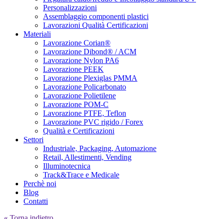
Personalizzazioni
Assemblaggio componenti plastici
Lavorazioni Qualità Certificazioni
Materiali
Lavorazione Corian®
Lavorazione Dibond® / ACM
Lavorazione Nylon PA6
Lavorazione PEEK
Lavorazione Plexiglas PMMA
Lavorazione Policarbonato
Lavorazione Polietilene
Lavorazione POM-C
Lavorazione PTFE, Teflon
Lavorazione PVC rigido / Forex
Qualità e Certificazioni
Settori
Industriale, Packaging, Automazione
Retail, Allestimenti, Vending
Illuminotecnica
Track&Trace e Medicale
Perchè noi
Blog
Contatti
« Torna indietro