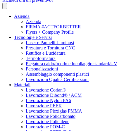
Richiedi ora un preventivo!
Azienda
Azienda
FIRMA #ACTFORBETTER
Flyers + Company Profile
Tecnologie e Servizi
Laser e Pannelli Luminosi
Fresatura e Tornitura CNC
Rettifica e Lucidatura
Termoformatura
Piegatura caldo/freddo e Incollaggio standard/UV
Personalizzazioni
Assemblaggio componenti plastici
Lavorazioni Qualità Certificazioni
Materiali
Lavorazione Corian®
Lavorazione Dibond® / ACM
Lavorazione Nylon PA6
Lavorazione PEEK
Lavorazione Plexiglas PMMA
Lavorazione Policarbonato
Lavorazione Polietilene
Lavorazione POM-C