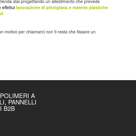
azienda stai progettando un allestimento che prevede
 effettui
lavorazione di plexiglass e materie plastiche
il
 un motivo per chiamarci non ti resta che fissare un
OPOLIMERI A
I, PANNELLI
I B2B