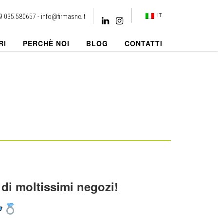
IT
9 035.580657 -
info@firmasnc.it
RI
PERCHÈ NOI
BLOG
CONTATTI
e di moltissimi negozi!