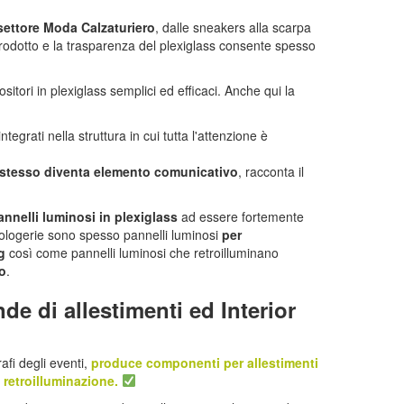
settore Moda Calzaturiero
, dalle sneakers alla scarpa
 prodotto e la trasparenza del plexiglass consente spesso
itori in plexiglass semplici ed efficaci. Anche qui la
grati nella struttura in cui tutta l'attenzione è
 stesso diventa elemento comunicativo
, racconta il
annelli luminosi in plexiglass
ad essere fortemente
 Orologerie sono spesso pannelli luminosi
per
g
così come pannelli luminosi che retroilluminano
to
.
e di allestimenti ed Interior
afi degli eventi,
produce componenti per allestimenti
 retroilluminazione.