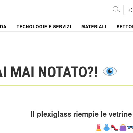
+3
NDA
TECNOLOGIE E SERVIZI
MATERIALI
SETTO
I MAI NOTATO?!
Il plexiglass riempie le vetrin