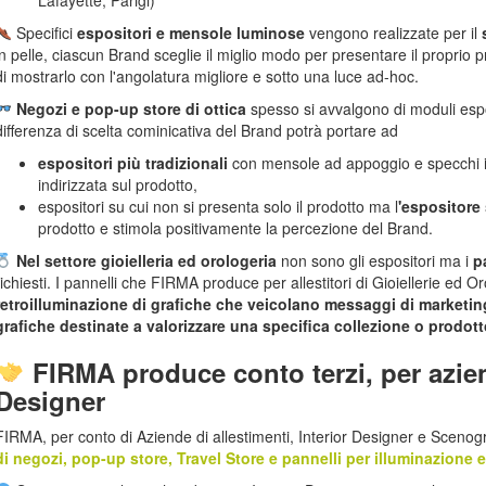
Lafayette, Parigi)
Specifici
espositori e mensole luminose
vengono realizzate per il
in pelle, ciascun Brand sceglie il miglio modo per presentare il proprio
di mostrarlo con l'angolatura migliore e sotto una luce ad-hoc.
Negozi e pop-up store di ottica
spesso si avvalgono di moduli espos
differenza di scelta cominicativa del Brand potrà portare ad
espositori più tradizionali
con mensole ad appoggio e specchi inte
indirizzata sul prodotto,
espositori su cui non si presenta solo il prodotto ma l
'espositore
prodotto e stimola positivamente la percezione del Brand.
Nel settore gioielleria ed orologeria
non sono gli espositori ma i
p
richiesti. I pannelli che FIRMA produce per allestitori di Gioiellerie ed
retroilluminazione di grafiche che veicolano messaggi di marketin
grafiche destinate a valorizzare una specifica collezione o prodot
FIRMA produce conto terzi, per aziend
Designer
FIRMA, per conto di Aziende di allestimenti, Interior Designer e Scenogr
di negozi, pop-up store, Travel Store e pannelli per illuminazione e