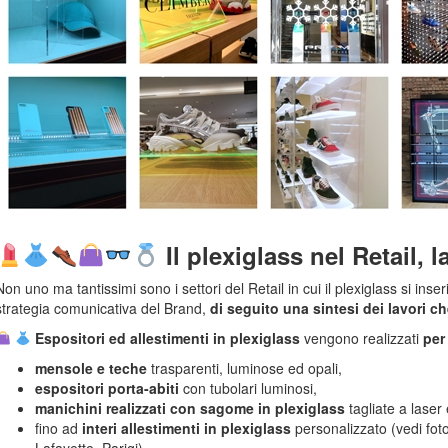
Il plexiglass nel Retail, l
Non uno ma tantissimi sono i settori del Retail in cui il plexiglass si in
strategia comunicativa del Brand,
di seguito una sintesi dei lavori che
Espositori ed allestimenti in plexiglass
vengono realizzati
per
mensole e teche
trasparenti, luminose ed opali,
espositori porta-abiti
con tubolari luminosi,
manichini realizzati con sagome in plexiglass
tagliate a lase
fino ad
interi allestimenti in plexiglass
personalizzato (vedi fot