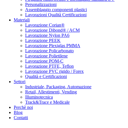
Personalizzazioni
Assemblaggio componenti plastici
Lavorazioni Qualità Certificazioni
Materiali
Lavorazione Corian®
Lavorazione Dibond® / ACM
Lavorazione Nylon PA6
Lavorazione PEEK
Lavorazione Plexiglas PMMA
Lavorazione Policarbonato
Lavorazione Polietilene
Lavorazione POM-C
Lavorazione PTFE, Teflon
Lavorazione PVC rigido / Forex
Qualità e Certificazioni
Settori
Industriale, Packaging, Automazione
Retail, Allestimenti, Vending
Illuminotecnica
Track&Trace e Medicale
Perchè noi
Blog
Contatti