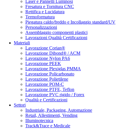
Laser e Pannelli Luminosi
Fresatura e Tornitura CNC
Rettifica e Lucidatura
Termoformatura
Piegatura caldo/freddo e Incollaggio standard/UV
Personalizzazioni
Assemblaggio componenti plastici
Lavorazioni Qualità Certificazioni
Materiali
Lavorazione Corian®
Lavorazione Dibond® / ACM
Lavorazione Nylon PA6
Lavorazione PEEK
Lavorazione Plexiglas PMMA
Lavorazione Policarbonato
Lavorazione Polietilene
Lavorazione POM-C
Lavorazione PTFE, Teflon
Lavorazione PVC rigido / Forex
Qualità e Certificazioni
Settori
Industriale, Packaging, Automazione
Retail, Allestimenti, Vending
Illuminotecnica
Track&Trace e Medicale