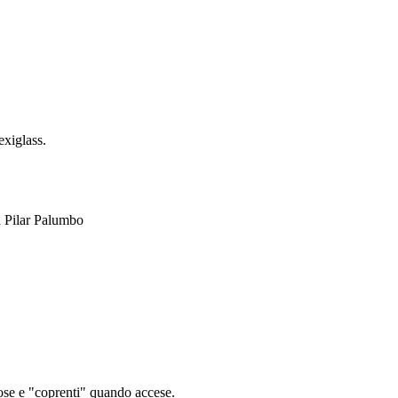
exiglass.
na Pilar Palumbo
nose e "coprenti" quando accese.