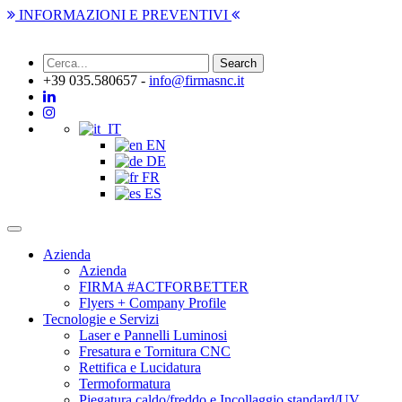
INFORMAZIONI E PREVENTIVI
+39 035.580657 -
info@firmasnc.it
IT
EN
DE
FR
ES
Toggle
navigation
Azienda
Azienda
FIRMA #ACTFORBETTER
Flyers + Company Profile
Tecnologie e Servizi
Laser e Pannelli Luminosi
Fresatura e Tornitura CNC
Rettifica e Lucidatura
Termoformatura
Piegatura caldo/freddo e Incollaggio standard/UV