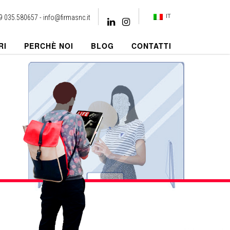
IT
9 035.580657 -
info@firmasnc.it
RI
PERCHÈ NOI
BLOG
CONTATTI