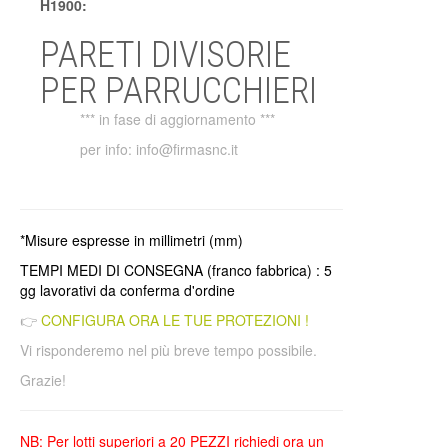
H1900:
PARETI DIVISORIE
PER PARRUCCHIERI
*** in fase di aggiornamento ***
per info: info@firmasnc.it
*Misure espresse in millimetri (mm)
TEMPI MEDI DI CONSEGNA (franco fabbrica) : 5
gg lavorativi da conferma d'ordine
👉
CONFIGURA ORA LE TUE PROTEZIONI !
Vi risponderemo nel più breve tempo possibile.
Grazie!
NB: Per lotti superiori a 20 PEZZI richiedi ora un