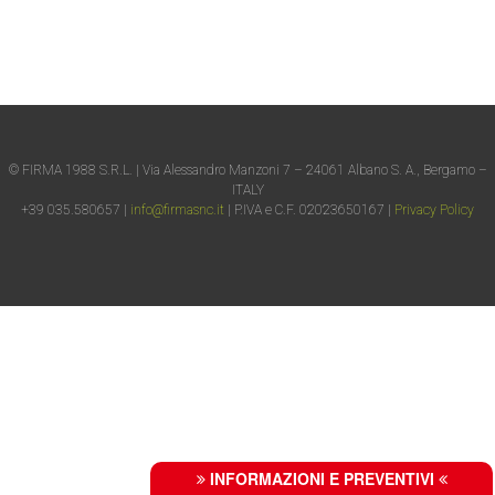
© FIRMA 1988 S.R.L. | Via Alessandro Manzoni 7 – 24061 Albano S. A., Bergamo –
ITALY
+39 035.580657 |
info@firmasnc.it
| P.IVA e C.F. 02023650167 |
Privacy Policy
INFORMAZIONI E PREVENTIVI