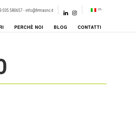
IT
9 035.580657 -
info@firmasnc.it
RI
PERCHÈ NOI
BLOG
CONTATTI
O