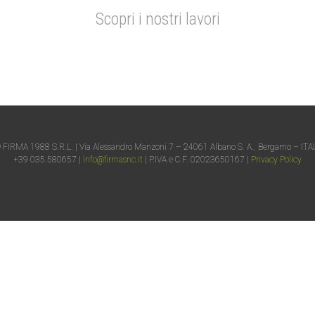
Scopri i nostri lavori
 FIRMA 1988 S.R.L. | Via Alessandro Manzoni 7 – 24061 Albano S. A., Bergamo – ITA
+39 035.580657 |
info@firmasnc.it
| P.IVA e C.F. 02023650167 |
Privacy Policy